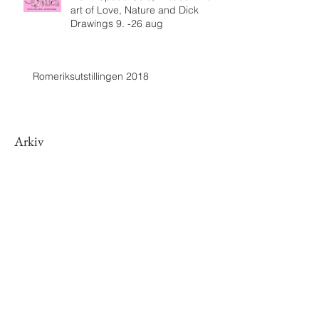
art of Love, Nature and Dick
Drawings 9. -26 aug
Romeriksutstillingen 2018
Arkiv
februar 2025
(1)
1 innlegg
november 2021
(1)
1 innlegg
oktober 2021
(1)
1 innlegg
september 2021
(1)
1 innlegg
oktober 2020
(1)
1 innlegg
juni 2020
(1)
1 innlegg
desember 2019
(2)
2 innlegg
august 2019
(1)
1 innlegg
november 2018
(1)
1 innlegg